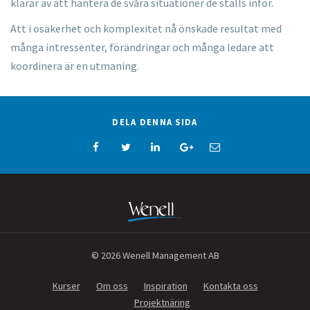
klarar av att hantera de svåra situationer de ställs inför.
Att i osäkerhet och komplexitet nå önskade resultat med
många intressenter, förändringar och många ledare att
koordinera är en utmaning.
DELA DENNA SIDA
© 2026 Wenell Management AB
Kurser
Om oss
Inspiration
Kontakta oss
Projektnäring