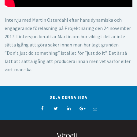
Intervju med Martin Österdahl efter hans dynamiska och
engagerande föreläsning på Projektnäring den 24 november
2017. I intervjun berättar Martin om hur viktigt det är inte
sätta igång att göra saker innan man har lagt grunden.
”Don’t just do something” istället för ”just do it”. Det är så
lätt att sätta igång att producera innan men vet varför eller
vart man ska.
DELA DENNA SIDA