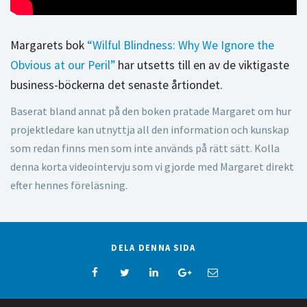
Margarets bok
“Wilful Blindness: Why We Ignore the
Obvious at our Peril”
har utsetts till en av de viktigaste
business-böckerna det senaste årtiondet.
Baserat bland annat på den boken pratade Margaret om hur
projektledare kan utnyttja all den information och kunskap
som redan finns men som inte används på rätt sätt. Kolla
denna korta videointervju som vi gjorde med Margaret direkt
efter hennes föreläsning.
DELA DENNA SIDA